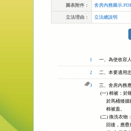
圖表附件：
舍房內務圖示.PD
立法理由：
立法總說明
法
規
功
能
按
1
一、為使收容
鈕
2
二、本要適用
區
3
三、舍房內務應依
 (一) 棉被
      於馬
      棉被蓋。

 (二) 換洗衣
      回後