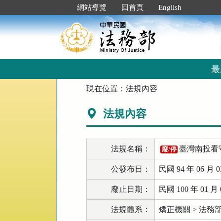
跳
:::
網站導覽
回首頁
English
到
主
要
內
容
區
最
塊
:::
現在位置：
法規內容
法規內容
法規名稱：
臺灣南投看
廢/停
公發布日：
民國 94 年 06 月 0
廢止日期：
民國 100 年 01 月 
法規體系：
矯正機關 > 法