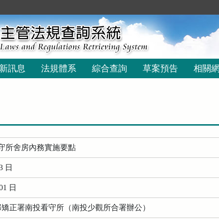
新訊息
法規體系
綜合查詢
草案預告
相關
守所舍房內務實施要點
3 日
01 日
務部矯正署南投看守所（南投少觀所合署辦公）