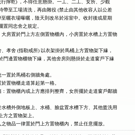
(衣服需先行擰乾) ，不得任意懸掛。一工、二工、女所、少觀

於開封時帶至工場清洗，再由雜役 (禁止由其他收容人以公差

) 集中帶至曬衣場曝曬，陰天則改吊於浴室中。收封後或星期

物之擺置同忠舍之規定。

碗筷：大房置於門上方左側置物櫃內，小房置於水槽上方置物

忠舍、孝舍 (指勒戒所) 以衣架掛於馬桶上方置物架下緣，

小房吊於門邊置物櫃物下緣，其他舍房則懸掛於走道窗戶下緣

：統一置於馬桶右側牆角處。

整置於置物櫃走道算起第一格。

置物箱：置物櫃內或上方應排列整齊，女所擺於走道窗戶鄰牆

：置於水槽外側地板上、水桶、臉盆置水槽下方、其他盥洗用

馬桶上方之置物架上。

未納入之物品一律置於門上方置物櫃內，禁止任意擺放。