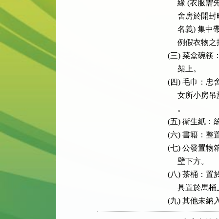
      緣 
      舍房
      名義
      例假衣
 (三) 菜盒
      架上。

 (四) 毛巾：
      女所
      。

 (五) 衛生紙
 (六) 書籍：
 (七) 公發
      壁下方。

 (八) 茶桶
      具置於
 (九) 其他