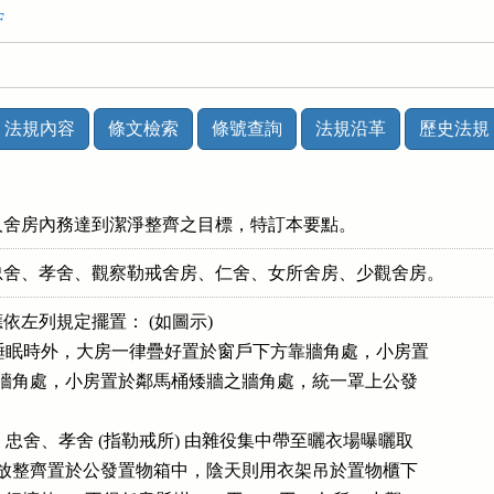
F
法規內容
條文檢索
條號查詢
法規沿革
歷史法規
人舍房內務達到潔淨整齊之目標，特訂本要點。
忠舍、孝舍、觀察勒戒舍房、仁舍、女所舍房、少觀舍房。
左列規定擺置： (如圖示) 

：於睡眠時外，大房一律疊好置於窗戶下方靠牆角處，小房置

桶矮牆牆角處，小房置於鄰馬桶矮牆之牆角處，統一罩上公發

物：忠舍、孝舍 (指勒戒所) 由雜役集中帶至曬衣場曝曬取

，應疊放整齊置於公發置物箱中，陰天則用衣架吊於置物櫃下
