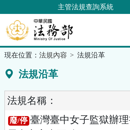
跳
主管法規查詢系統
到
主
要
內
容
::
現在位置：
法規內容
法規沿革
區
塊
法規沿革
法規名稱：
臺灣臺中女子監獄辦理
廢/停