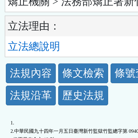
矯正機關 > 法務部矯正署新
立法理由：
立法總說明
法
法規內容
條文檢索
條號
規
法規沿革
歷史法規
功
能
1.

按
2.中華民國九十四年一月五日臺灣新竹監獄竹監總字第 0940400