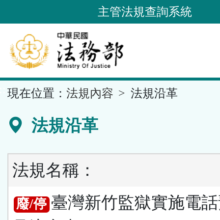
跳
主管法規查詢系統
到
主
要
內
容
::
現在位置：
法規內容
法規沿革
區
塊
法規沿革
法規名稱：
臺灣新竹監獄實施電話
廢/停