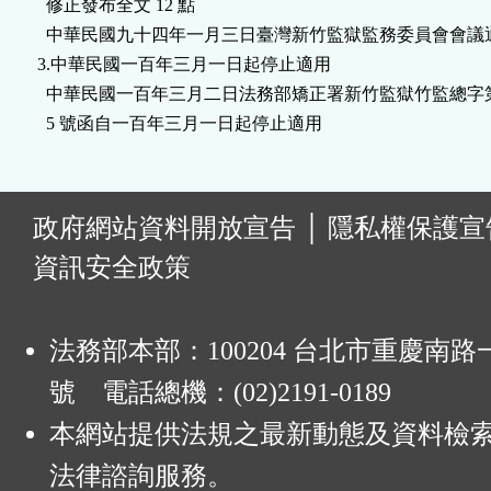
  修正發布全文 12 點

鈕
  中華民國九十四年一月三日臺灣新竹監獄監務委員會會議通
3.中華民國一百年三月一日起停止適用

區
  中華民國一百年三月二日法務部矯正署新竹監獄竹監總字第 100
  5 號函自一百年三月一日起停止適用
:
政府網站資料開放宣告
│
隱私權保護宣
資訊安全政策
法務部本部：100204 台北市重慶南路一
號 電話總機：(02)2191-0189
本網站提供法規之最新動態及資料檢
法律諮詢服務。