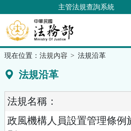
跳
主管法規查詢系統
到
主
要
內
容
::
現在位置：
法規內容
法規沿革
區
塊
法規沿革
法規名稱：
政風機構人員設置管理條例