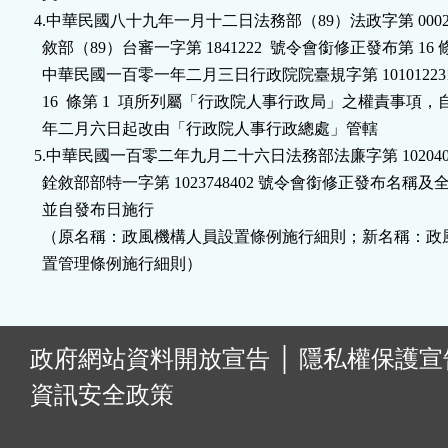
4.中華民國八十九年一月十二日法務部（89）法政字第 00021
  敘部（89）台審一字第 1841222  號令會銜修正發布第 16 
  中華民國一百零一年二月三日行政院院臺規字第 101012231
  16  條第 1  項所列屬「行政院人事行政局」之權責事項，
  年二月六日起改由「行政院人事行政總處」管轄

5.中華民國一百零二年九月二十六日法務部法廉字第 10204020
  銓敘部部特一字第 1023748402 號令會銜修正發布名稱及全文
  並自發布日施行

  （原名稱：政風機構人員設置條例施行細則；新名稱：政
  置管理條例施行細則）
:
政府網站資料開放宣告
│
隱私權保護宣
資訊安全政策