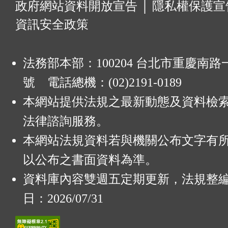
:
政府網站資料開放宣告
│
隱私權保護宣
資訊安全政策
法務部本部：100204 台北市重慶南路一
號 電話總機：(02)2191-0189
本網站提供法規之最新動態及資料檢
法律諮詢服務。
本網站法規資料若與機關公布文字有
以公布之書面資料為準。
資料庫內容雙週五定期更新，法規整
日：2026/07/31