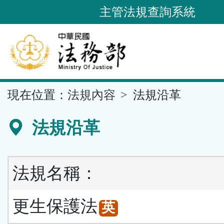
跳
主管法規查詢系統
到
主
要
內
容
::
現在位置：
法規內容
法規沿革
區
塊
法規沿革
法規名稱：
更生保護法
英