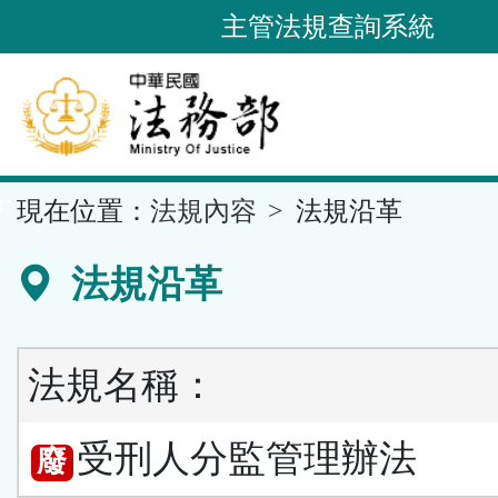
跳
主管法規查詢系統
到
主
要
內
容
::
現在位置：
法規內容
法規沿革
區
塊
法規沿革
法規名稱：
受刑人分監管理辦法
廢