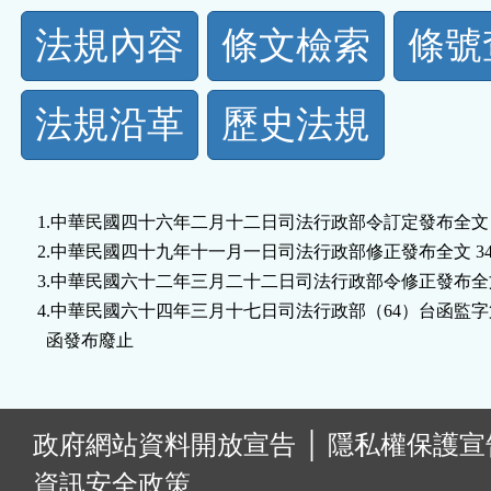
法
法規內容
條文檢索
條號
規
法規沿革
歷史法規
功
能
1.中華民國四十六年二月十二日司法行政部令訂定發布全文 29
按
2.中華民國四十九年十一月一日司法行政部修正發布全文 34 
3.中華民國六十二年三月二十二日司法行政部令修正發布全文 3
鈕
4.中華民國六十四年三月十七日司法行政部（64）台函監字第 02
  函發布廢止
區
:
政府網站資料開放宣告
│
隱私權保護宣
資訊安全政策