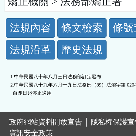
矯正機關 > 法務部矯正署
法
法規內容
條文檢索
條號
規
法規沿革
歷史法規
功
能
1.中華民國八十年八月三日法務部訂定發布

按
2.中華民國八十九年六月十九日法務部（89）法矯字第 02041
  自即日起停止適用
鈕
區
:
政府網站資料開放宣告
│
隱私權保護宣
資訊安全政策