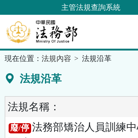
跳
主管法規查詢系統
到
主
要
內
容
::
現在位置：
法規內容
法規沿革
區
塊
法規沿革
法規名稱：
法務部矯治人員訓練中
廢/停