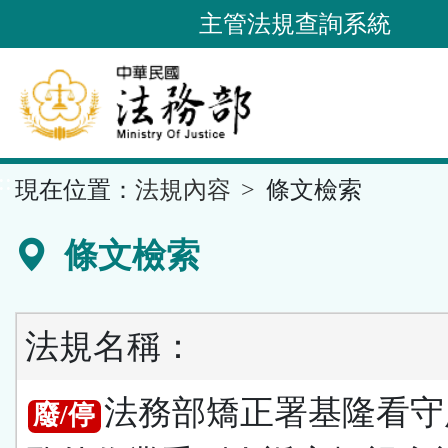
跳
主管法規查詢系統
到
主
要
內
容
::
現在位置：
法規內容
條文檢索
區
塊
條文檢索
法規名稱：
法務部矯正署基隆看守
廢/停