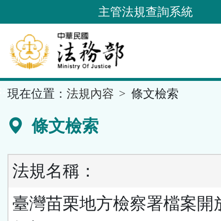
跳
主管法規查詢系統
到
主
要
內
容
::
現在位置：
法規內容
條文檢索
區
塊
條文檢索
法規名稱：
臺灣苗栗地方檢察署檔案開