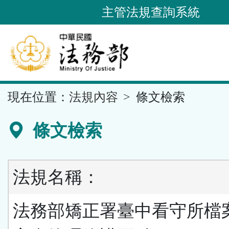
跳
主管法規查詢系統
到
主
要
內
容
::
現在位置：
法規內容
條文檢索
區
塊
條文檢索
法規名稱：
法務部矯正署臺中看守所檔