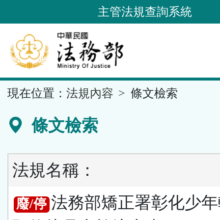
跳
主管法規查詢系統
到
主
要
內
容
::
現在位置：
法規內容
條文檢索
區
塊
條文檢索
法規名稱：
法務部矯正署彰化少年
廢/停