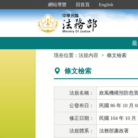
跳
:::
網站導覽
回首頁
English
到
主
要
內
容
區
最
塊
:::
現在位置：
法規內容
條文檢索
條文檢索
法規名稱：
政風機構預防危
公發布日：
民國 86 年 10 月 0
修正日期：
民國 104 年 10 月 
法規體系：
法務部廉政署