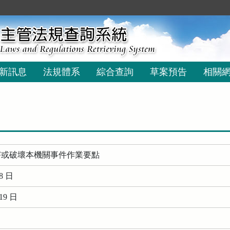
新訊息
法規體系
綜合查詢
草案預告
相關
害或破壞本機關事件作業要點
8 日
19 日