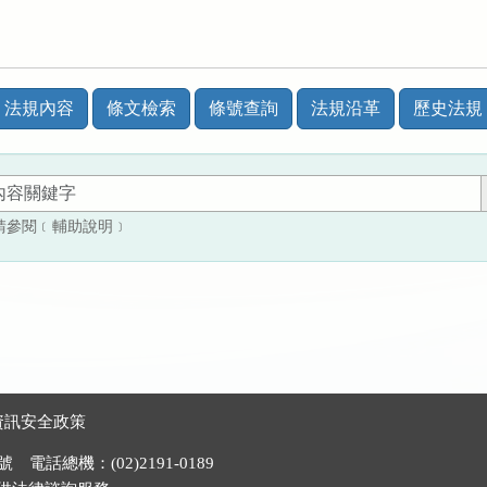
法規內容
條文檢索
條號查詢
法規沿革
歷史法規
請參閱﹝輔助說明﹞
資訊安全政策
電話總機：(02)2191-0189