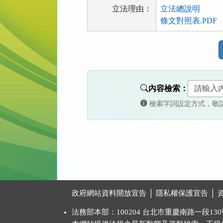
立法理由：
立法總說明
條文對照表.PDF
法
規
功
能
內容檢索：
按
檢索字詞設定方式，敬
鈕
區
:::
政府網站資料開放宣告
│
隱私權保護宣告
│
法務部本部：100204 台北市重慶南路一段130號 