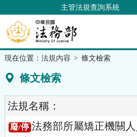
跳
主管法規查詢系統
到
主
要
內
容
::
現在位置：
法規內容
條文檢索
區
塊
條文檢索
法規名稱：
法務部所屬矯正機關人
廢/停