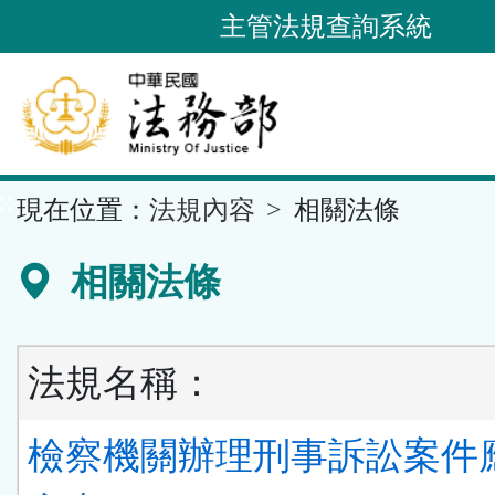
跳
主管法規查詢系統
到
主
要
內
容
::
現在位置：
法規內容
相關法條
區
塊
相關法條
法規名稱：
檢察機關辦理刑事訴訟案件