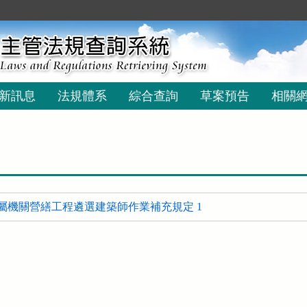
新訊息
法規體系
綜合查詢
草案預告
相關
屬機關營繕工程遴選建築師作業補充規定 1