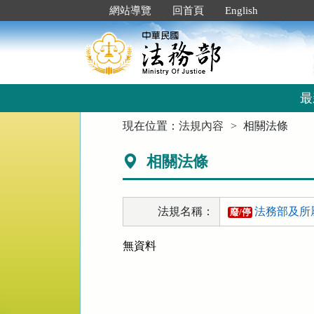
跳
:::
網站導覽
回首頁
English
到
主
要
內
容
區
最
塊
:::
現在位置：
法規內容
相關法條
相關法條
法規名稱：
法務部及所
廢/停
無資料