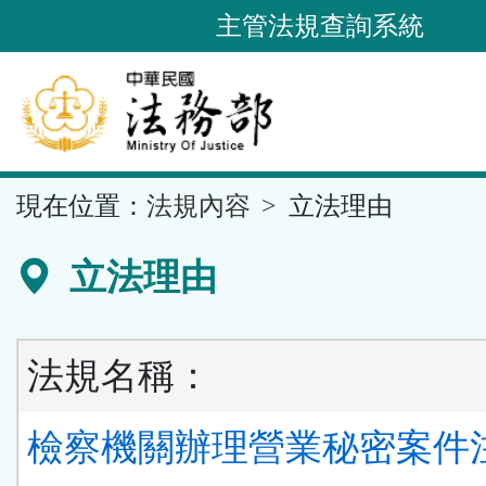
跳
主管法規查詢系統
到
主
要
內
容
::
現在位置：
法規內容
立法理由
區
塊
立法理由
法規名稱：
檢察機關辦理營業秘密案件