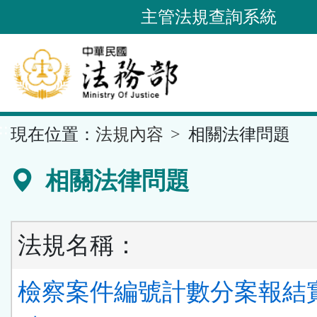
跳
主管法規查詢系統
到
主
要
內
容
::
現在位置：
法規內容
相關法律問題
區
塊
相關法律問題
法規名稱：
檢察案件編號計數分案報結