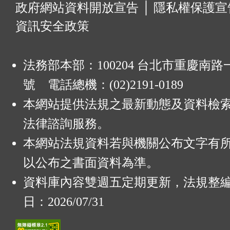
:
政府網站資料開放宣告
│
隱私權保護宣
資訊安全政策
法務部本部：100204 台北市重慶南路一
號 電話總機：(02)2191-0189
本網站提供法規之最新動態及資料檢
法律諮詢服務。
本網站法規資料若與機關公布文字有
以公布之書面資料為準。
資料庫內容雙週五定期更新，法規整
日：2026/07/31