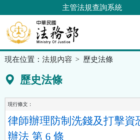
跳
主管法規查詢系統
到
主
要
內
容
::
現在位置：
法規內容
歷史法條
區
塊
歷史法條
現行條文：
律師辦理防制洗錢及打擊資
辦法 第 6 條