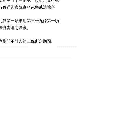
準用第五十一條第二項規定逕行移

逕行移送監察院審查或懲戒法院審

九條第一項準用第三十九條第一項

法庭審理之決議。

查期間不計入第三條所定期間。