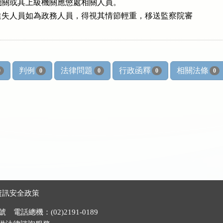
各機關或其上級機關應懲處相關人員。

前項違失人員如為政務人員，得視其情節輕重，移送監察院審

判例
法律問題
行政函釋
相關法條
0
0
0
0
0
資訊安全政策
電話總機：(02)2191-0189