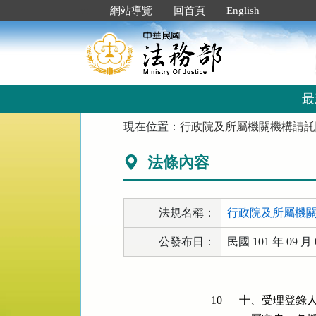
跳
:::
網站導覽
回首頁
English
到
主
要
內
容
區
最
塊
:::
現在位置：
行政院及所屬機關機構請託
法條內容
法規名稱：
行政院及所屬機
公發布日：
民國 101 年 09 月 
10
十、受理登錄人