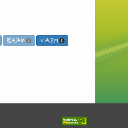
歷史法條
立法理由
0
1