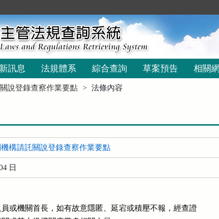
新訊息
法規體系
綜合查詢
草案預告
相關
關說登錄查察作業要點
法條內容
關機構請託關說登錄查察作業要點
04 日
員或機關首長，如有故意隱匿、延宕或積壓不報，經查證
