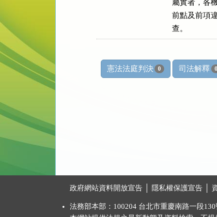
    屬實者，
    前點及
    查。
憲法法庭判決
司法解釋
0
:::
政府網站資料開放宣告
│
隱私權保護宣告
│
法務部本部：100204 台北市重慶南路一段130號 