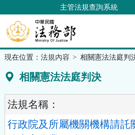
跳
主管法規查詢系統
到
主
要
內
容
::
現在位置：
法規內容
相關憲法法庭判
區
塊
相關憲法法庭判決
法規名稱：
行政院及所屬機關機構請託