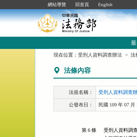
跳
:::
網站導覽
回首頁
English
到
主
要
內
容
區
最
塊
:::
現在位置：
受刑人資料調查辦法
法
法條內容
法規名稱：
受刑人資料調查
公發布日：
民國 109 年 07 月 
第 6 條
受刑人資料調查