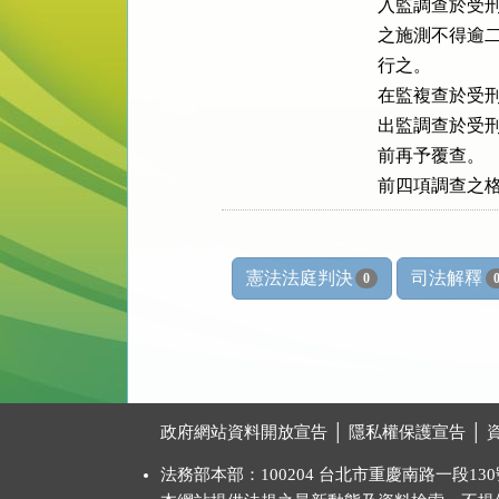
入監調查於受刑
之施測不得逾二
行之。

在監複查於受刑
出監調查於受刑
前再予覆查。

前四項調查之
憲法法庭判決
司法解釋
0
:::
政府網站資料開放宣告
│
隱私權保護宣告
│
法務部本部：100204 台北市重慶南路一段130號 