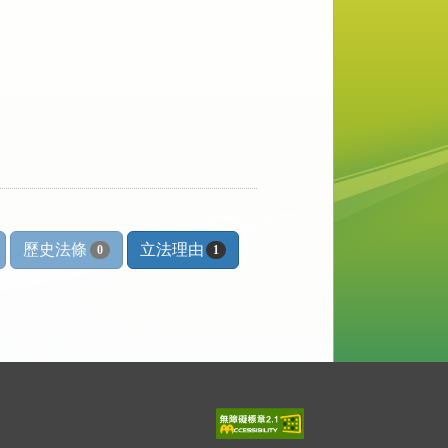
歷史法條
立法理由
0
1