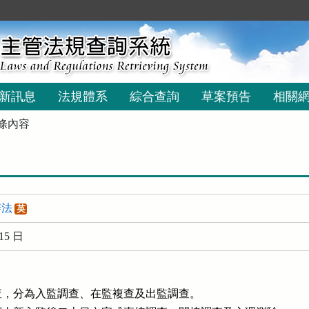
新訊息
法規體系
綜合查詢
草案預告
相關
條內容
辦法
英
15 日
，分為入監調查、在監複查及出監調查。
