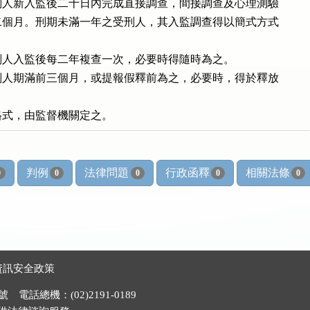
人新入監後二十日內完成直接調查，間接調查及心理測驗

個月。刑期未滿一年之受刑人，其入監調查得以簡式方式

人入監後每二年複查一次，必要時得隨時為之。

人期滿前三個月，或提報假釋前為之，必要時，得於釋放

格式，由監督機關定之。
判例
法律問題
行政函釋
相關法條
0
0
0
0
0
資訊安全政策
電話總機：(02)2191-0189