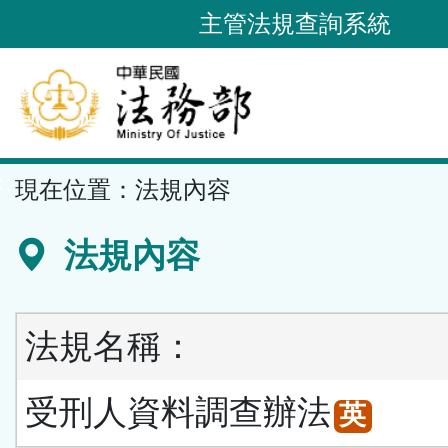
跳
主管法規查詢系統
到
主
要
內
容
::
現在位置：
法規內容
區
塊
法規內容
法規名稱：
受刑人資料調查辦法
英