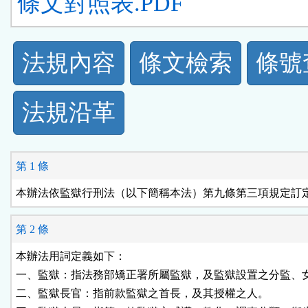
條文對照表.PDF
法
法規內容
條文檢索
條號
規
法規沿革
功
能
第 1 條
按
本辦法依監獄行刑法（以下簡稱本法）第九條第三項規定訂
鈕
第 2 條
區
本辦法用詞定義如下：

一、監獄：指法務部矯正署所屬監獄，及監獄設置之分監、女
二、監獄長官：指前款監獄之首長，及其授權之人。
