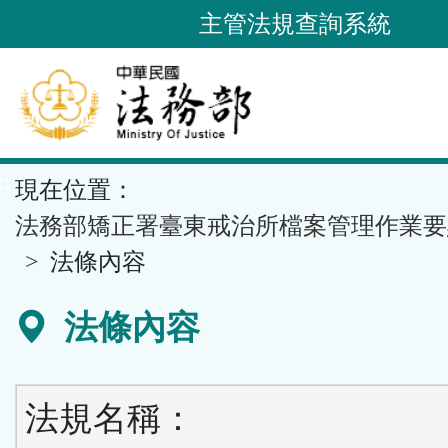
跳
主管法規查詢系統
到
主
要
內
容
::
現在位置：
區
塊
法務部矯正署臺東戒治所檔案管理作業要
法條內容
法條內容
法規名稱：