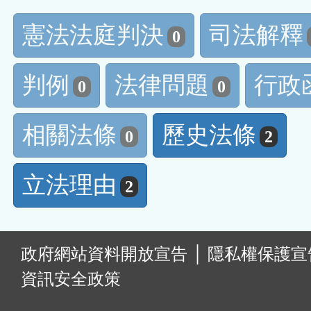
憲法法庭判決
司法解釋
0
判例
法律問題
行政
0
0
相關法條
歷史法條
0
2
立法理由
2
:
政府網站資料開放宣告
│
隱私權保護宣
資訊安全政策