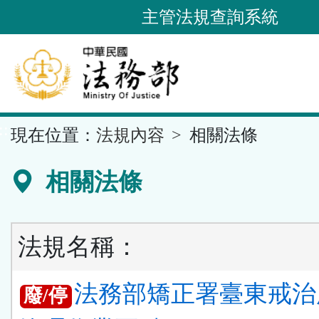
跳
主管法規查詢系統
到
主
要
內
容
::
現在位置：
法規內容
相關法條
區
塊
相關法條
法規名稱：
法務部矯正署臺東戒治
廢/停