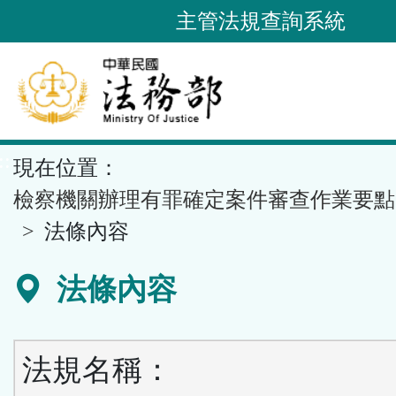
跳
主管法規查詢系統
到
主
要
內
容
::
現在位置：
區
塊
檢察機關辦理有罪確定案件審查作業要點
法條內容
法條內容
法規名稱：