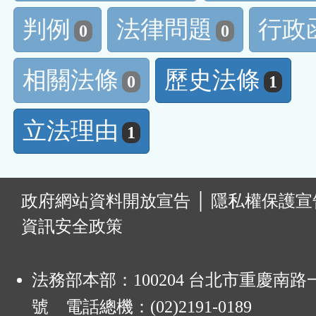
判例
法律問題
行政
0
0
相關法條
歷史法條
0
1
立法理由
1
:
政府網站資料開放宣告
│
隱私權保護宣
資訊安全政策
法務部本部：100204 台北市重慶南路一
號 電話總機：(02)2191-0189