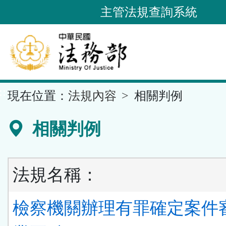
跳
主管法規查詢系統
到
主
要
內
容
::
現在位置：
法規內容
相關判例
區
塊
相關判例
法規名稱：
檢察機關辦理有罪確定案件