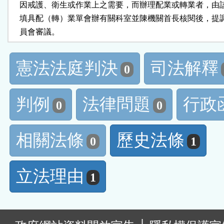
    因戒護、衛生或作業上之需要，而辦理配業或轉業者，由
    填具配（轉）業單會辦有關科室並陳機關首長核閱後，提
    員會審議。
憲法法庭判決
司法解釋
0
判例
法律問題
行政
0
0
相關法條
歷史法條
0
1
立法理由
1