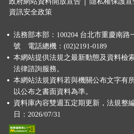
:
政府網站資料開放宣告
│
隱私權保護宣
資訊安全政策
法務部本部：100204 台北市重慶南路一
號 電話總機：(02)2191-0189
本網站提供法規之最新動態及資料檢
法律諮詢服務。
本網站法規資料若與機關公布文字有
以公布之書面資料為準。
資料庫內容雙週五定期更新，法規整
日：2026/07/31