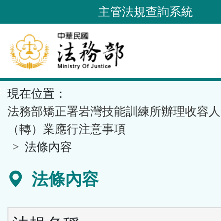
跳
主管法規查詢系統
到
主
要
內
容
::
現在位置：
區
塊
法務部矯正署岩灣技能訓練所辦理收容人
（轉）業應行注意事項
法條內容
法條內容