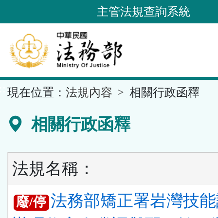
跳
主管法規查詢系統
到
主
要
內
容
::
現在位置：
法規內容
相關行政函釋
區
塊
相關行政函釋
法規名稱：
法務部矯正署岩灣技能
廢/停