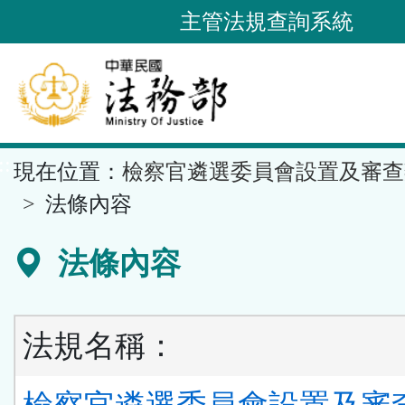
跳
主管法規查詢系統
到
主
要
內
容
::
現在位置：
檢察官遴選委員會設置及審查
區
塊
法條內容
法條內容
法規名稱：