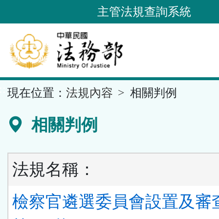
跳
主管法規查詢系統
到
主
要
內
容
::
現在位置：
法規內容
相關判例
區
塊
相關判例
法規名稱：
檢察官遴選委員會設置及審