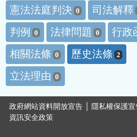
憲法法庭判決
司法解釋
0
判例
法律問題
行政
0
0
相關法條
歷史法條
0
2
立法理由
0
:
政府網站資料開放宣告
│
隱私權保護宣
資訊安全政策