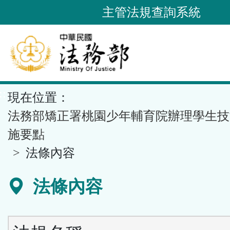
跳
主管法規查詢系統
到
主
要
內
容
::
現在位置：
區
塊
法務部矯正署桃園少年輔育院辦理學生技
施要點
法條內容
法條內容