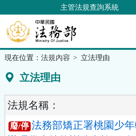
跳
主管法規查詢系統
到
主
要
內
容
::
現在位置：
法規內容
立法理由
區
塊
立法理由
法規名稱：
法務部矯正署桃園少年
廢/停