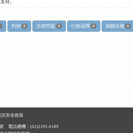
○‧五分。
判例
法律問題
行政函釋
相關法條
0
0
0
0
0
資訊安全政策
電話總機：(02)2191-0189