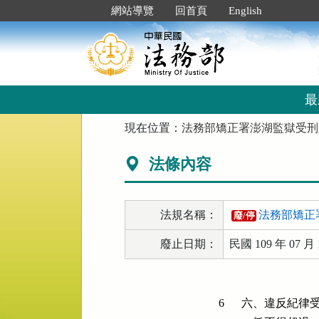
跳
:::
網站導覽
回首頁
English
到
主
要
內
容
區
最
塊
:::
現在位置：
法務部矯正署澎湖監獄受刑
法條內容
法規名稱：
法務部矯正
廢/停
廢止日期：
民國 109 年 07 月 
6
六、違反紀律受