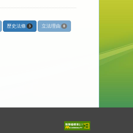
歷史法條
立法理由
3
0