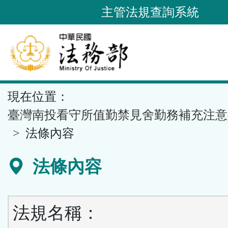
跳
主管法規查詢系統
到
主
要
內
容
::
現在位置：
區
塊
臺灣南投看守所值勤禁見舍勤務補充注意
法條內容
法條內容
法規名稱：