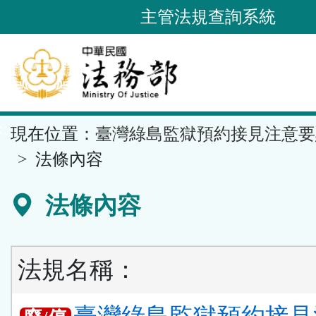
跳
主管法規查詢系統
到
主
要
內
容
::
現在位置：
臺灣綠島監獄預約接見注意要
區
塊
法條內容
法條內容
法規名稱：