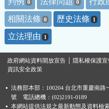
判例
法律問題
行政
0
0
相關法條
歷史法條
0
1
立法理由
1
:
政府網站資料開放宣告
│
隱私權保護宣
資訊安全政策
法務部本部：100204 台北市重慶南路一
號 電話總機：(02)2191-0189
本網站提供法規之最新動態及資料檢