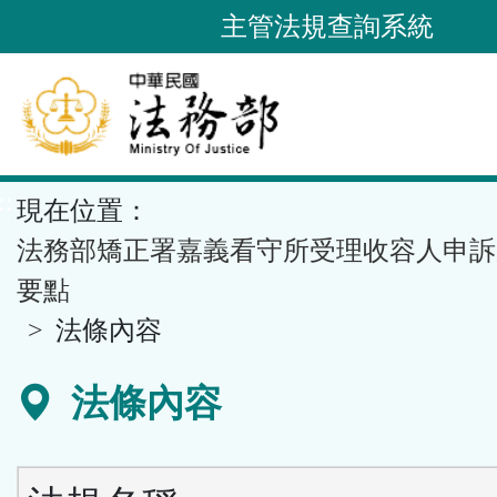
跳
主管法規查詢系統
到
主
要
內
容
::
現在位置：
區
塊
法務部矯正署嘉義看守所受理收容人申訴
要點
法條內容
法條內容