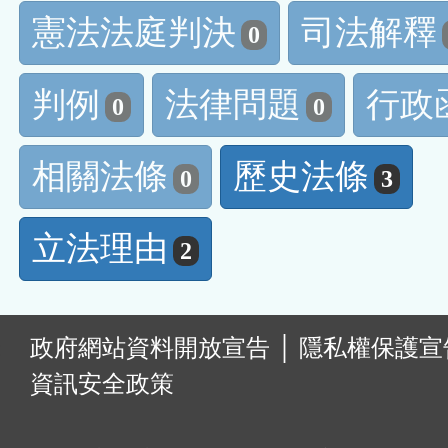
憲法法庭判決
司法解釋
0
判例
法律問題
行政
0
0
相關法條
歷史法條
0
3
立法理由
2
:
政府網站資料開放宣告
│
隱私權保護宣
資訊安全政策