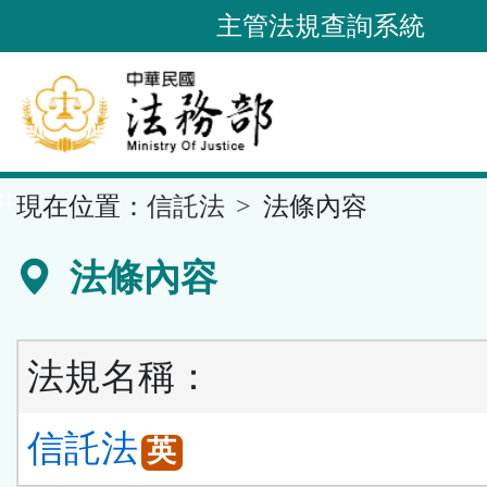
跳
主管法規查詢系統
到
主
要
內
容
::
現在位置：
信託法
法條內容
區
塊
法條內容
法規名稱：
信託法
英