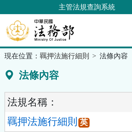
跳
主管法規查詢系統
到
主
要
內
容
::
現在位置：
羈押法施行細則
法條內容
區
塊
法條內容
法規名稱：
羈押法施行細則
英