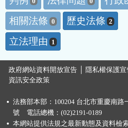
判例
法律問題
行政
0
0
相關法條
歷史法條
0
2
立法理由
1
:
政府網站資料開放宣告
│
隱私權保護宣
資訊安全政策
法務部本部：100204 台北市重慶南路一
號 電話總機：(02)2191-0189
本網站提供法規之最新動態及資料檢