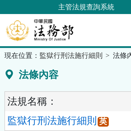
跳
主管法規查詢系統
到
主
要
內
容
::
現在位置：
監獄行刑法施行細則
法條
區
塊
法條內容
法規名稱：
監獄行刑法施行細則
英