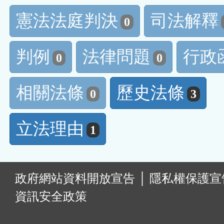
憲法法庭判決
司法解釋
0
判例
法律問題
行政
0
0
相關法條
歷史法條
0
3
立法理由
1
:
政府網站資料開放宣告
│
隱私權保護宣
資訊安全政策