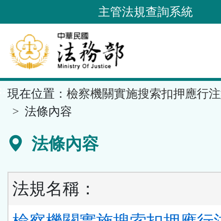
跳
主管法規查詢系統
到
主
要
內
容
::
現在位置：
檢察機關實施搜索扣押應行注
區
塊
法條內容
法條內容
法規名稱：