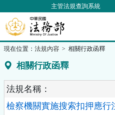
跳
主管法規查詢系統
到
主
要
內
容
::
現在位置：
法規內容
相關行政函釋
區
塊
相關行政函釋
法規名稱：
檢察機關實施搜索扣押應行