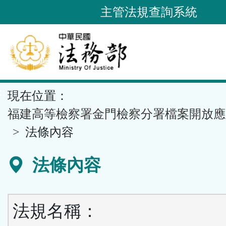
跳
主管法規查詢系統
到
主
要
內
容
::
現在位置：
區
塊
福建高等檢察署金門檢察分署檔案開放應
法條內容
法條內容
法規名稱：