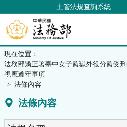
跳
主管法規查詢系統
到
主
要
內
容
::
現在位置：
區
塊
法務部矯正署臺中女子監獄外役分監受刑
視應遵守事項
法條內容
法條內容