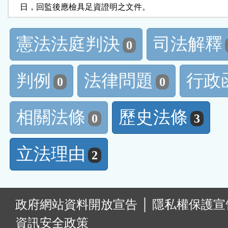
    日，回監後應檢具足資證明之文件。
憲法法庭判決
司法解釋
0
判例
法律問題
行政
0
0
相關法條
歷史法條
0
3
立法理由
2
:
政府網站資料開放宣告
│
隱私權保護宣
資訊安全政策