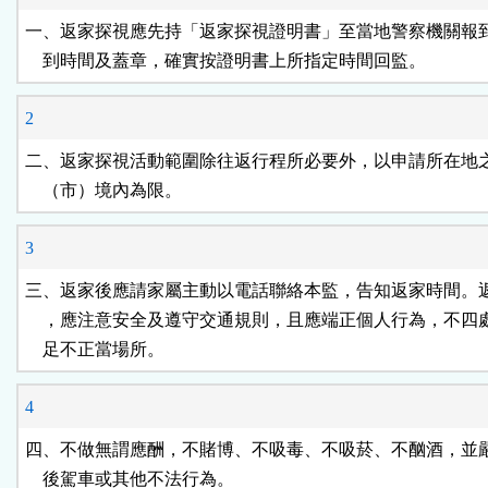
按
一、返家探視應先持「返家探視證明書」至當地警察機關報到
    到時間及蓋章，確實按證明書上所指定時間回監。
鈕
2
區
二、返家探視活動範圍除往返行程所必要外，以申請所在地之
    （市）境內為限。
3
三、返家後應請家屬主動以電話聯絡本監，告知返家時間。返
    ，應注意安全及遵守交通規則，且應端正個人行為，不四
    足不正當場所。
4
四、不做無謂應酬，不賭博、不吸毒、不吸菸、不酗酒，並嚴
    後駕車或其他不法行為。