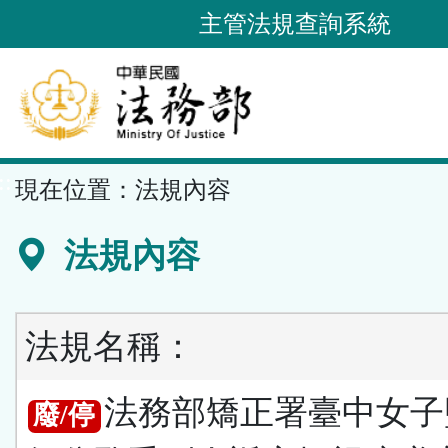
跳
主管法規查詢系統
到
主
要
內
容
::
現在位置：
法規內容
區
塊
法規內容
法規名稱：
法務部矯正署臺中女子
廢/停