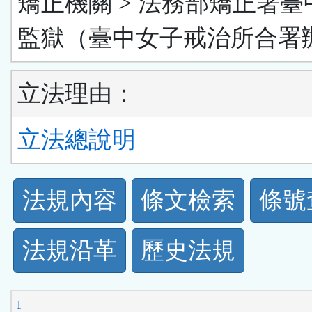
矯正機關 > 法務部矯正署臺
監獄（臺中女子戒治所合署
立法理由：
立法總說明
法
法規內容
條文檢索
條號
規
法規沿革
歷史法規
功
能
1