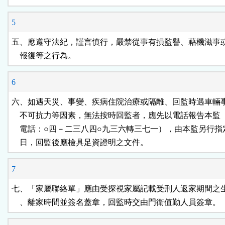
5
五、應遵守法紀，謹言慎行，嚴禁從事有損監譽、藉機滋事或
    報復等之行為。
6
六、如遇天災、事變、疾病住院治療或隔離、回監時遇車輛事
    不可抗力等因素，無法按時回監者，應先以電話報告本監
    電話：○四－二三八四○九三六轉三七一），由本監另行指
    日，回監後應檢具足資證明之文件。
7
七、「家屬聯絡單」應由受探視家屬記載受刑人返家期間之生
    、離家時間並簽名蓋章，回監時交由門衛值勤人員簽章。