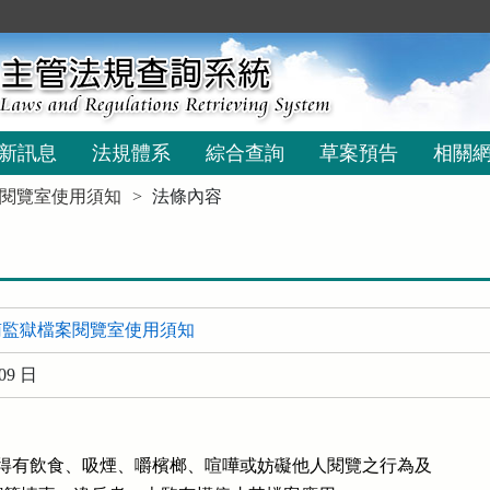
新訊息
法規體系
綜合查詢
草案預告
相關
閱覽室使用須知
法條內容
南監獄檔案閱覽室使用須知
09 日
不得有飲食、吸煙、嚼檳榔、喧嘩或妨礙他人閱覽之行為及
