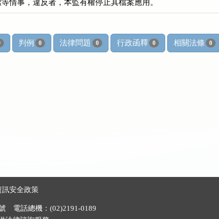
境整潔等情事，違反者，本監有權停止其檔案應用。
判例
法律問題
行政函釋
相關法條
0
0
0
0
0
資訊安全政策
電話總機：(02)2191-0189