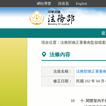
跳
:::
網站導覽
回首頁
English
到
主
要
內
容
區
最
塊
:::
現在位置：
法務部矯正署臺南監獄檔案
法條內容
法規名稱：
法務部矯正署臺
修正日期：
民國 102 年 04 月 
10
十. 閱覽室內