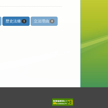
歷史法條
立法理由
1
0