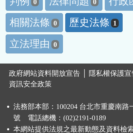
判例
法律問題
行政
0
0
相關法條
歷史法條
0
1
立法理由
0
:
政府網站資料開放宣告
│
隱私權保護宣
資訊安全政策
法務部本部：100204 台北市重慶南路一
號 電話總機：(02)2191-0189
本網站提供法規之最新動態及資料檢