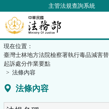
跳
主管法規查詢系統
到
主
要
內
容
::
現在位置：
區
塊
臺灣士林地方法院檢察署執行毒品減害替
起訴處分作業要點
法條內容
法條內容