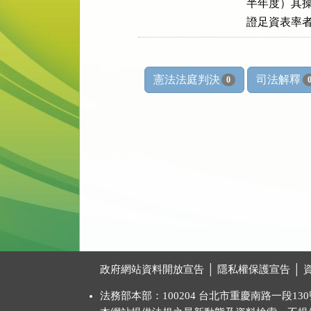
    半年度
    證足資
憲法法庭判決
司法解釋
0
:::
政府網站資料開放宣告
│
隱私權保護宣告
│
法務部本部：100204 台北市重慶南路一段130號 