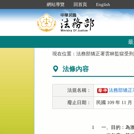
跳
:::
網站導覽
回首頁
English
到
主
要
內
容
區
最
塊
:::
現在位置：
法務部矯正署雲林監獄受刑
法條內容
法規名稱：
法務部矯正
廢/停
廢止日期：
民國 109 年 11 月 
1
一、目的：為激