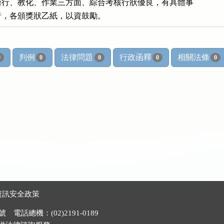
）其操行、教化、作業三方面、綜合考核行狀優良，有具體事

表率者，各頒獎狀乙紙，以資鼓勵。
判例
法律問題
行政函釋
相關法條
0
0
0
0
0
資訊安全政策
電話總機：(02)2191-0189