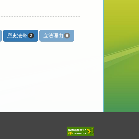
歷史法條
立法理由
2
0