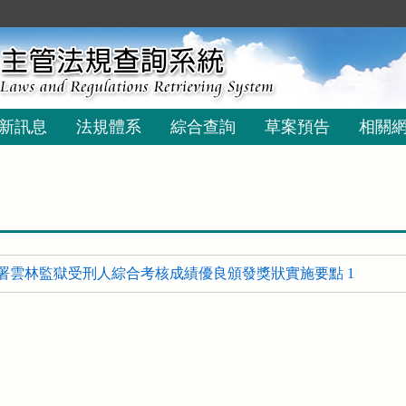
新訊息
法規體系
綜合查詢
草案預告
相關
署雲林監獄受刑人綜合考核成績優良頒發獎狀實施要點 1