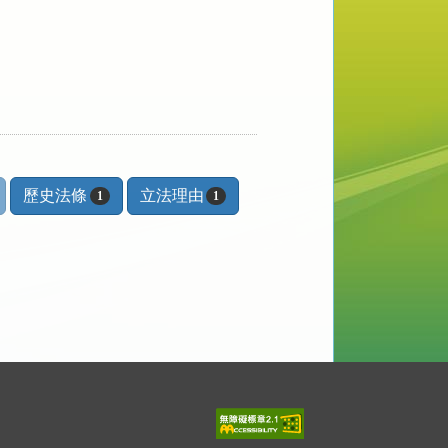
歷史法條
立法理由
1
1