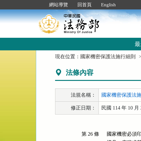
跳
:::
網站導覽
回首頁
English
到
主
要
內
容
區
最
塊
:::
現在位置：
國家機密保護法施行細則
法條內容
法規名稱：
國家機密保護法
修正日期：
民國 114 年 10 月 
第 26 條
國家機密必須印