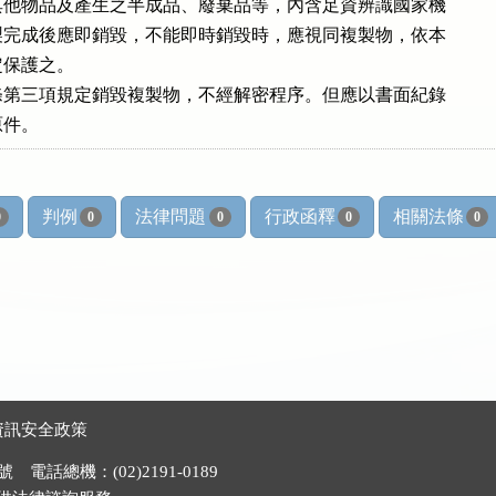
他物品及產生之半成品、廢棄品等，內含足資辨識國家機

完成後應即銷毀，不能即時銷毀時，應視同複製物，依本

保護之。

第三項規定銷毀複製物，不經解密程序。但應以書面紀錄

原件。
判例
法律問題
行政函釋
相關法條
0
0
0
0
0
資訊安全政策
電話總機：(02)2191-0189