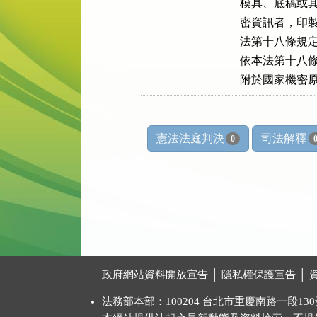
模具、底稿或其
密資訊者，印製
法第十八條規定
依本法第十八條
附於國家機密
憲法法庭判決
司法解釋
0
:::
政府網站資料開放宣告
│
隱私權保護宣告
│
法務部本部：100204 台北市重慶南路一段130號 