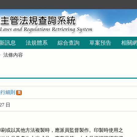
新訊息
法規體系
綜合查詢
草案預告
相關
法條內容
施行細則
英
27 日
刷或以其他方法複製時，應派員監督製作。印製時使用之
